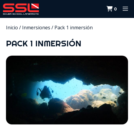
Saltar
M
0
al
contenido
Inicio
/
Inmersiones
/ Pack 1 inmersión
PACK 1 INMERSIÓN