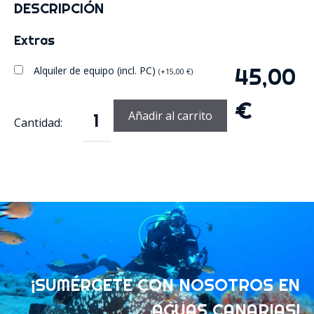
DESCRIPCIÓN
Extras
45,00
Alquiler de equipo (incl. PC)
(
+
15,00
€
)
€
Añadir al carrito
Pack
1
inmersión
cantidad
¡SUMÉRGETE CON NOSOTROS EN
AGUAS CANARIAS!